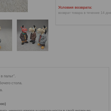
возврат товара в течение 14 дн
в пальт".
очего стола.
а.
чию)
вить немного юмора и уникальности в свой интерьер.