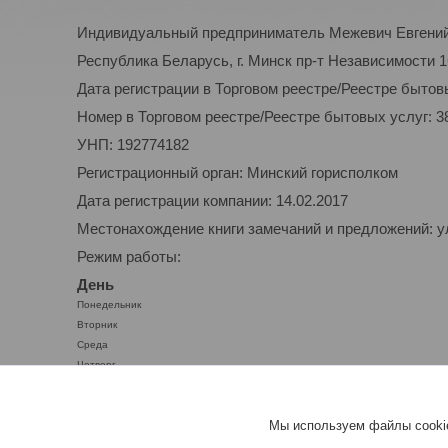
Индивидуальный предприниматель Межевич Евгени
Республика Беларусь, г. Минск пр-т Независимости 1
Дата регистрации в Торговом реестре/Реестре бытовы
Номер в Торговом реестре/Реестре бытовых услуг: 3
УНП: 192774182
Регистрационный орган: Минский горисполком
Дата регистрации компании: 14.02.2017
Местонахождение книги замечаний и предложений: у
Режим работы:
День
Понедельник
Вторник
Среда
Четверг
Пятница
Суббота
Мы используем файлы cookie
Воскресенье