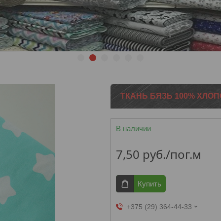
1
2
3
4
5
6
ТКАНЬ БЯЗЬ 100% ХЛО
В наличии
7,50
руб.
/пог.м
Купить
+375 (29) 364-44-33