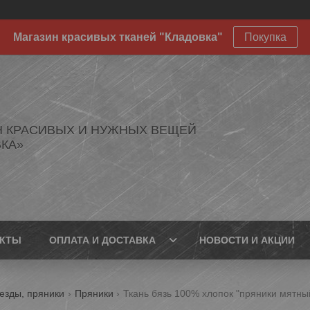
Магазин красивых тканей "Кладовка"
Покупка
Н КРАСИВЫХ И НУЖНЫХ ВЕЩЕЙ
КА»
АКТЫ
ОПЛАТА И ДОСТАВКА
НОВОСТИ И АКЦИИ
езды, пряники
Пряники
Ткань бязь 100% хлопок "пряники мятны