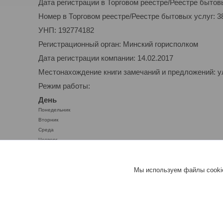
Дата регистрации в Торговом реестре/Реестре бытовы
Номер в Торговом реестре/Реестре бытовых услуг: 3
УНП: 192774182
Регистрационный орган: Минский горисполком
Дата регистрации компании: 14.02.2017
Местонахождение книги замечаний и предложений: у
Режим работы:
День
Понедельник
Вторник
Среда
Четверг
Пятница
Суббота
Мы используем файлы cookie
Воскресенье