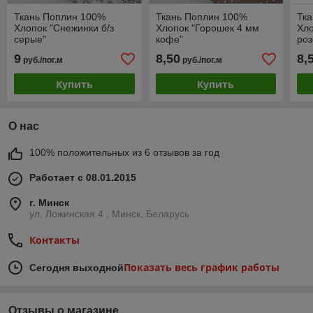
Ткань Поплин 100%
Ткань Поплин 100%
Тк
Хлопок "Снежинки б/з
Хлопок "Горошек 4 мм
Хло
серые"
кофе"
роз
9
8,50
8,
руб./пог.м
руб./пог.м
Купить
Купить
О нас
100% положительных из 6 отзывов за год
Работает с 08.01.2015
г. Минск
ул. Ложинская 4 , Минск, Беларусь
Контакты
Показать весь график работы
Сегодня выходной
Отзывы о магазине