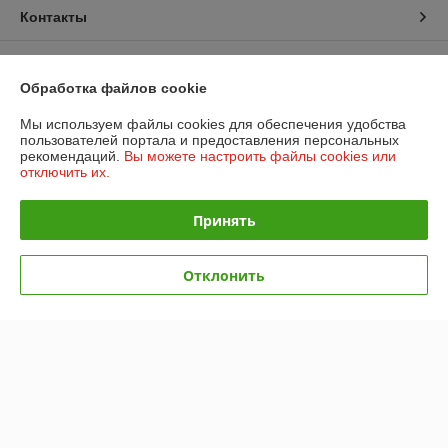
Контакты
Доставка и оплата
Обработка файлов cookie
График работы
Мы используем файлы cookies для обеспечения удобства
пользователей портала и предоставления персональных
рекомендаций.
Вы можете настроить файлы cookies или
Полная версия сайта
отключить их.
Политика обработки cookies
Принять
Сайт создан на платформе Deal.by
Отклонить
Информация для покупателя
Индивидуальный предприниматель:
Индивидуальный
предприниматель Межевич Евгений Владимирович
Республика Беларусь, г. Минск пр-т Независимости 168/2